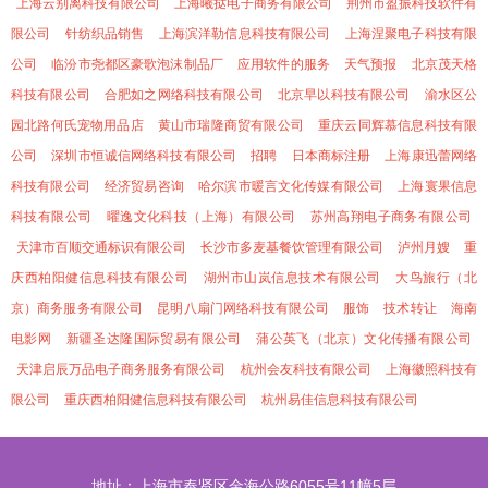
上海云别离科技有限公司
上海曦挞电子商务有限公司
荆州市盈振科技软件有
限公司
针纺织品销售
上海滨洋勒信息科技有限公司
上海涅聚电子科技有限
公司
临汾市尧都区豪歌泡沫制品厂
应用软件的服务
天气预报
北京茂天格
科技有限公司
合肥如之网络科技有限公司
北京早以科技有限公司
渝水区公
园北路何氏宠物用品店
黄山市瑞隆商贸有限公司
重庆云同辉慕信息科技有限
公司
深圳市恒诚信网络科技有限公司
招聘
日本商标注册
上海康迅蕾网络
科技有限公司
经济贸易咨询
哈尔滨市暖言文化传媒有限公司
上海寰果信息
科技有限公司
曜逸文化科技（上海）有限公司
苏州高翔电子商务有限公司
天津市百顺交通标识有限公司
长沙市多麦基餐饮管理有限公司
泸州月嫂
重
庆西柏阳健信息科技有限公司
湖州市山岚信息技术有限公司
大鸟旅行（北
京）商务服务有限公司
昆明八扇门网络科技有限公司
服饰
技术转让
海南
电影网
新疆圣达隆国际贸易有限公司
蒲公英飞（北京）文化传播有限公司
天津启辰万品电子商务服务有限公司
杭州会友科技有限公司
上海徽照科技有
限公司
重庆西柏阳健信息科技有限公司
杭州易佳信息科技有限公司
地址：上海市奉贤区金海公路6055号11幢5层